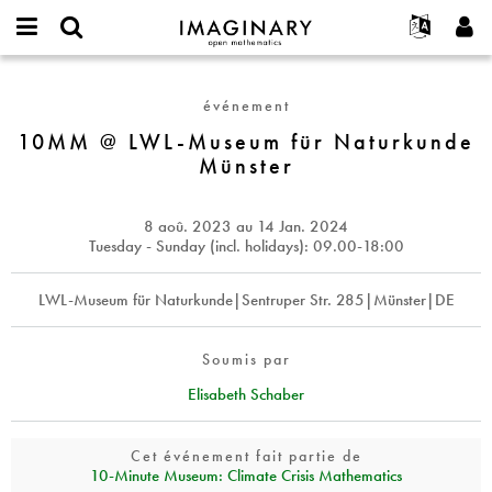
IMAGINARY
open
Événements
À propos
English
E-
mathematics
10MM
mail
Rechercher
Français
Projets
Programmes
événement
or
@
Mot
username
Participer
Deutsch
10MM @ LWL-Museum für Naturkunde
Galeries
LWL-
de
*
Münster
passe
Museum
Contact
한국어
Interactif
*
für
Español
Films
Naturkunde
8 aoû. 2023
au
14 Jan. 2024
Türkçe
Münster
Créer un nouveau compte
Textes
Tuesday - Sunday (incl. holidays): 09.00-18:00
Demander un nouveau mot de passe
Expositions
LWL-Museum für Naturkunde|Sentruper Str. 285|Münster|DE
Plus...
Soumis par
Elisabeth Schaber
Cet événement fait partie de
10‑Minute Museum: Climate Crisis Mathematics