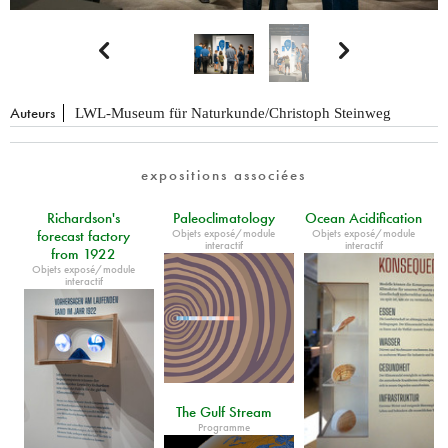


Auteurs
LWL-Museum für Naturkunde/Christoph Steinweg
expositions associées
Richardson's
Paleoclimatology
Ocean Acidification
Objets exposé/module
Objets exposé/module
forecast factory
interactif
interactif
from 1922
Objets exposé/module
interactif
The Gulf Stream
Programme