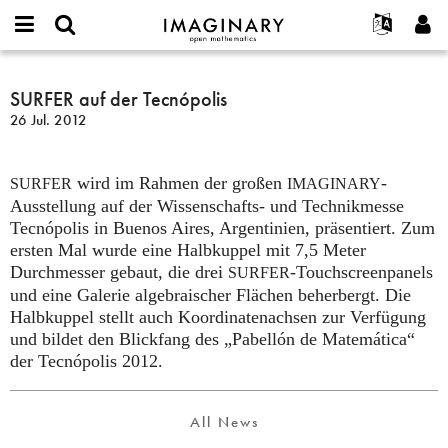
IMAGINARY
open
English
Events
Info
E-
mathematics
SURFER
mail
Suche
Français
Projekte
SURFER auf der Tecnópolis
Programme
or
auf
Passwort
26 Jul. 2012
username
Mitmachen
Deutsch
Galerien
der
*
*
Tecnópolis
Kontakt
한국어
Hands-on
wird im Rahmen der großen
-
Español
SURFER
IMAGINARY
Filme
Ausstellung auf der Wissenschafts- und Technikmesse
Türkçe
Neues Benutzerkonto erstellen
Texte
Tecnópolis in Buenos Aires, Argentinien, präsentiert. Zum
ersten Mal wurde eine Halbkuppel mit 7,5 Meter
Neues Passwort anfordern
Ausstellungen
Durchmesser gebaut, die drei
-Touchscreenpanels
SURFER
Mehr...
und eine Galerie algebraischer Flächen beherbergt. Die
Halbkuppel stellt auch Koordinatenachsen zur Verfügung
und bildet den Blickfang des „Pabellón de Matemática“
der Tecnópolis 2012.
All News