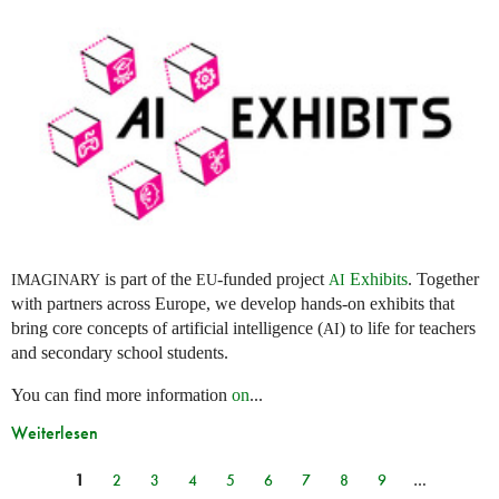
is part of the
-funded project
Exhibits
. Together
IMAGINARY
EU
AI
with partners across Europe, we develop hands-on exhibits that
bring core concepts of artificial intelligence (
) to life for teachers
AI
and secondary school students.
You can find more information
on
...
Weiterlesen
1
2
3
4
5
6
7
8
9
…
Seiten