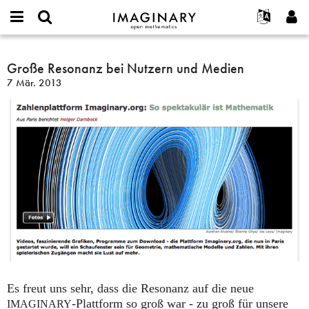
IMAGINARY
open
English
Events
Info
E-
mathematics
Große
mail
Suche
Français
Projekte
Große Resonanz bei Nutzern und Medien
Programme
or
Resonanz
Passwort
7 Mär. 2013
username
Mitmachen
Deutsch
Galerien
bei
*
*
Nutzern
Kontakt
한국어
Hands-on
und
Español
Filme
Medien
Türkçe
Neues Benutzerkonto erstellen
Texte
Neues Passwort anfordern
Ausstellungen
Mehr...
Es freut uns sehr, dass die Resonanz auf die neue
-Plattform so groß war - zu groß für unsere
IMAGINARY