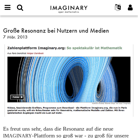
IMAGINARY
open
English
Events
Info
E-
mathematics
Große
mail
Suche
Français
Projekte
Große Resonanz bei Nutzern und Medien
Programme
or
Resonanz
Passwort
7 Mär. 2013
username
Mitmachen
Deutsch
Galerien
bei
*
*
Nutzern
Kontakt
한국어
Hands-on
und
Español
Filme
Medien
Türkçe
Neues Benutzerkonto erstellen
Texte
Neues Passwort anfordern
Ausstellungen
Mehr...
Es freut uns sehr, dass die Resonanz auf die neue
-Plattform so groß war - zu groß für unsere
IMAGINARY