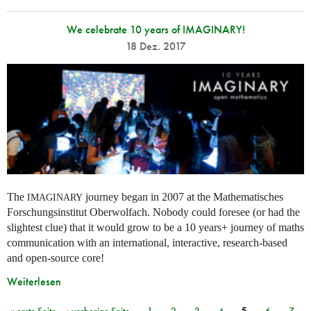
We celebrate 10 years of IMAGINARY!
18 Dez. 2017
The
journey began in 2007 at the Mathematisches
IMAGINARY
Forschungsinstitut Oberwolfach. Nobody could foresee (or had the
slightest clue) that it would grow to be a 10 years+ journey of maths
communication with an international, interactive, research-based
and open-source core!
Weiterlesen
« erste Seite
‹ vorherige Seite
1
2
3
4
5
6
7