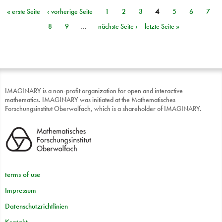
« erste Seite
‹ vorherige Seite
1
2
3
4
5
6
7
Seiten
8
9
…
nächste Seite ›
letzte Seite »
IMAGINARY is a non-profit organization for open and interactive
mathematics. IMAGINARY was initiated at the Mathematisches
Forschungsinstitut Oberwolfach, which is a shareholder of IMAGINARY.
terms of use
Impressum
Datenschutzrichtlinien