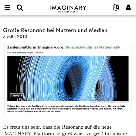
IMAGINARY
open
English
Events
Info
E-
mathematics
Große
mail
Suche
Français
Projekte
Große Resonanz bei Nutzern und Medien
Programme
or
Resonanz
Passwort
7 Mär. 2013
username
Mitmachen
Deutsch
Galerien
bei
*
*
Nutzern
Kontakt
한국어
Hands-on
und
Español
Filme
Medien
Türkçe
Neues Benutzerkonto erstellen
Texte
Neues Passwort anfordern
Ausstellungen
Mehr...
Es freut uns sehr, dass die Resonanz auf die neue
-Plattform so groß war - zu groß für unsere
IMAGINARY