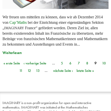
Wir freuen uns mitteilen zu können, dass wir ab Dezember 2014
von
Cap’Maths
bei der Einrichtung einer eigenständigen Sektion
„
France“ gefördert werden. Deren Ziel ist, allen
IMAGINARY
bereits existierenden Inhalt ins Französische zu übersetzen, mehr
Beiträge von französischen Mathematikerinnen und Mathematikern
zu bekommen und Ausstellungen und Events in...
Weiterlesen
« erste Seite
‹ vorherige Seite
…
5
6
7
8
9
10
Seiten
11
12
13
…
nächste Seite ›
letzte Seite »
IMAGINARY is a non-profit organization for open and interactive
mathematics. IMAGINARY was initiated at the Mathematisches