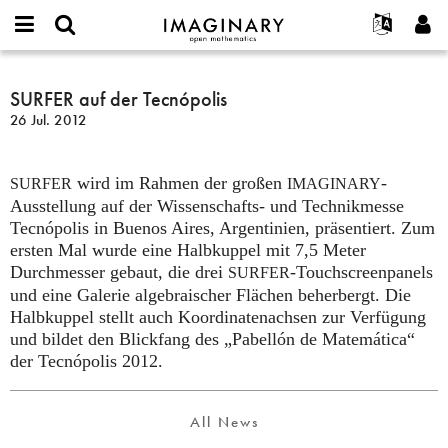
IMAGINARY
open
English
Events
Info
E-
mathematics
SURFER
mail
Suche
Français
Projekte
SURFER auf der Tecnópolis
Programme
or
auf
Passwort
26 Jul. 2012
username
Mitmachen
Deutsch
Galerien
der
*
*
Tecnópolis
Kontakt
한국어
Hands-on
wird im Rahmen der großen
-
Español
SURFER
IMAGINARY
Filme
Ausstellung auf der Wissenschafts- und Technikmesse
Türkçe
Neues Benutzerkonto erstellen
Texte
Tecnópolis in Buenos Aires, Argentinien, präsentiert. Zum
ersten Mal wurde eine Halbkuppel mit 7,5 Meter
Neues Passwort anfordern
Ausstellungen
Durchmesser gebaut, die drei
-Touchscreenpanels
SURFER
Mehr...
und eine Galerie algebraischer Flächen beherbergt. Die
Halbkuppel stellt auch Koordinatenachsen zur Verfügung
und bildet den Blickfang des „Pabellón de Matemática“
der Tecnópolis 2012.
All News