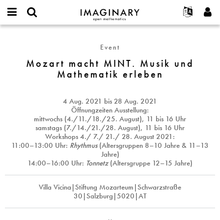
IMAGINARY
open
English
Events
Info
E-
mathematics
Mozart
mail
Suche
Français
Projekte
Programme
Event
or
macht
Passwort
username
Mitmachen
Deutsch
Mozart macht MINT. Musik und
Galerien
MINT.
*
*
Mathematik erleben
Musik
Kontakt
한국어
Hands-on
und
Español
Filme
Mathematik
4 Aug. 2021
bis
28 Aug. 2021
Türkçe
erleben
Neues Benutzerkonto erstellen
Texte
Öffnungzeiten Ausstellung:
mittwochs (4./11./18./25. August), 11 bis 16 Uhr
Neues Passwort anfordern
Ausstellungen
samstags (7./14./21./28. August), 11 bis 16 Uhr
Workshops
4./ 7./ 21./ 28. August 2021
:
Mehr...
11:00–13:00 Uhr:
Rhythmus
(Altersgruppen 8–10 Jahre & 11–13
Jahre)
14:00–16:00 Uhr:
Tonnetz
(Altersgruppe 12–15 Jahre)
Villa Vicina|Stiftung Mozarteum|Schwarzstraße
30|Salzburg|5020|AT