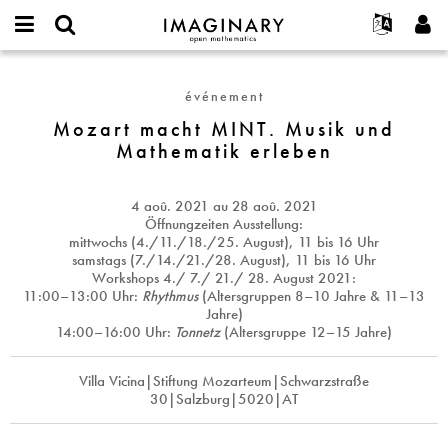
IMAGINARY
open
Événements
À propos
English
E-
mathematics
Mozart
mail
Rechercher
Français
Projets
Programmes
événement
or
macht
Mot
username
Participer
Deutsch
Mozart macht MINT. Musik und
Galeries
MINT.
de
*
Mathematik erleben
passe
Musik
Contact
한국어
Interactif
*
und
Español
Films
Mathematik
4 aoû. 2021
au
28 aoû. 2021
Türkçe
erleben
Créer un nouveau compte
Textes
Öffnungzeiten Ausstellung:
mittwochs (4./11./18./25. August), 11 bis 16 Uhr
Demander un nouveau mot de passe
Expositions
samstags (7./14./21./28. August), 11 bis 16 Uhr
Workshops
4./ 7./ 21./ 28. August 2021
:
Plus...
11:00–13:00 Uhr:
Rhythmus
(Altersgruppen 8–10 Jahre & 11–13
Jahre)
14:00–16:00 Uhr:
Tonnetz
(Altersgruppe 12–15 Jahre)
Villa Vicina|Stiftung Mozarteum|Schwarzstraße
30|Salzburg|5020|AT