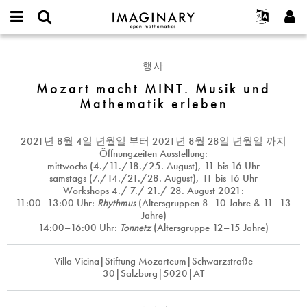
IMAGINARY
open
IMAGINARY란
English
Events
E-
mathematics
Mozart
mail
찾기
프로젝트
Français
Programs
행사
or
macht
비
username
참가하기
Deutsch
Mozart macht MINT. Musik und
Galleries
MINT.
밀
*
Mathematik erleben
번
Musik
한국어
연락처
Hands-On
호
und
Español
*
Films
Mathematik
2021년 8월 4일 년월일
부터
2021년 8월 28일 년월일
까지
Türkçe
erleben
가입하기
Texts
Öffnungzeiten Ausstellung:
mittwochs (4./11./18./25. August), 11 bis 16 Uhr
새로운 비밀번호 요청하기
Exhibitions
samstags (7./14./21./28. August), 11 bis 16 Uhr
Workshops
4./ 7./ 21./ 28. August 2021
:
나머지 보기...
11:00–13:00 Uhr:
Rhythmus
(Altersgruppen 8–10 Jahre & 11–13
Jahre)
14:00–16:00 Uhr:
Tonnetz
(Altersgruppe 12–15 Jahre)
Villa Vicina|Stiftung Mozarteum|Schwarzstraße
30|Salzburg|5020|AT