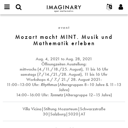
IMAGINARY
open
English
Events
About
E-
mathematics
Mozart
mail
Search
Français
Projects
Programs
event
or
macht
Password
username
Participate
Deutsch
Mozart macht MINT. Musik und
Galleries
MINT.
*
*
Mathematik erleben
Musik
Contact
한국어
Hands-On
und
Español
Films
Mathematik
Aug. 4, 2021
to
Aug. 28, 2021
Türkçe
erleben
Create new account
Texts
Öffnungzeiten Ausstellung:
mittwochs (4./11./18./25. August), 11 bis 16 Uhr
Request new password
Exhibitions
samstags (7./14./21./28. August), 11 bis 16 Uhr
Workshops
4./ 7./ 21./ 28. August 2021
:
More...
11:00–13:00 Uhr:
Rhythmus
(Altersgruppen 8–10 Jahre & 11–13
Jahre)
14:00–16:00 Uhr:
Tonnetz
(Altersgruppe 12–15 Jahre)
Villa Vicina|Stiftung Mozarteum|Schwarzstraße
30|Salzburg|5020|AT