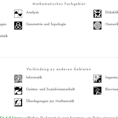
Mathematisches Fachgebiet
Analysis
Didakti
agen
Geometrie und Topologie
Numerik
tistik
Verbindung zu anderen Gebieten
Informatik
Ingenieu
Geistes- und Sozialwissenschaft
Biowisse
Überlegungen zur Mathematik
SA
4.0 Lizenz
verfügbar. Du kannst sie gern benutzen, um Deine eigenen Inha