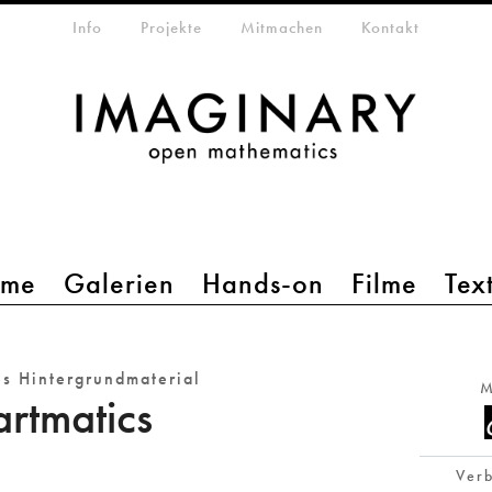
etamenü
Info
Projekte
Mitmachen
Kontakt
mme
Galerien
Hands-on
Filme
Tex
s Hintergrundmaterial
M
rtmatics
Verb