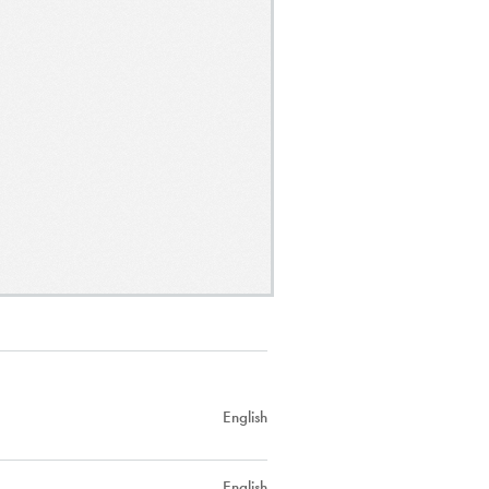
English
English