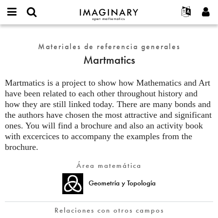
IMAGINARY
open
Acerca de
Eventos
English
E-
mathematics
Martmatics
mail
Buscar
Proyectos
Français
Materiales de referencia generales
Programas
or
Contraseña
Martmatics
username
Participar
Deutsch
Galerías
*
*
Contacto
한국어
Interactivos
Martmatics is a project to show how Mathematics and Art
Español
have been related to each other throughout history and
Películas
how they are still linked today. There are many bonds and
Türkçe
Crear nueva cuenta
Textos
the authors have chosen the most attractive and significant
Solicitar una nueva contraseña
Exposiciones
ones. You will find a brochure and also an activity book
with excercices to accompany the examples from the
Más...
brochure.
Área matemática
Geometría y Topología
Relaciones con otros campos