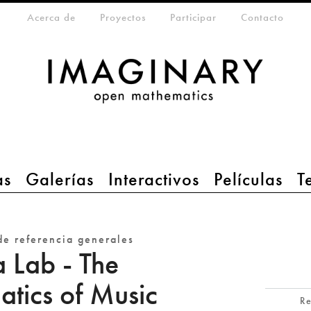
eta-menu
Acerca de
Proyectos
Participar
Contacto
as
Galerías
Interactivos
Películas
T
de referencia generales
a Lab - The
tics of Music
R