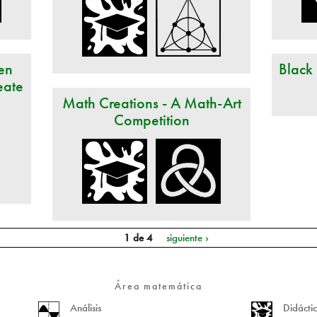
en
Black
eate
Math Creations - A Math-Art
Competition
1 de 4
siguiente ›
Área matemática
Análisis
Didácti