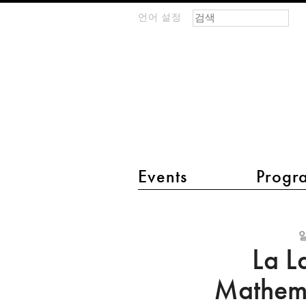
검색 폼
찾기
언어 설정
m
IMAGINARY
open
mathematics
main menu 2
Events
Progr
La
La
La L
Lab
-
Mathema
The