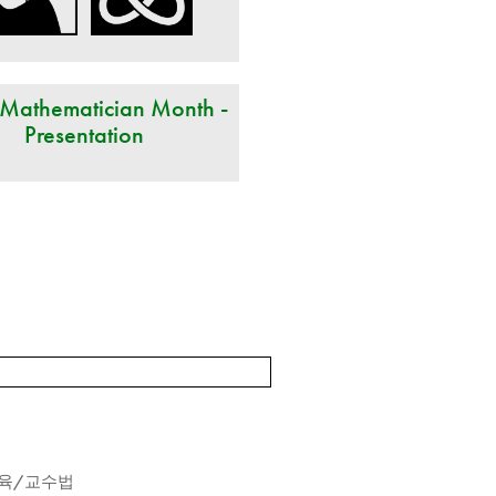
 Mathematician Month -
Presentation
육/교수법