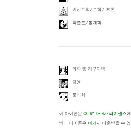
이산수학/수학기초론
확률론/통계학
화학 및 지구과학
금융
물리학
이 아이콘은
CC
BY
-
SA
4.0 라이센스
에
벡터 아이콘은
여기
서 다운받을 수 