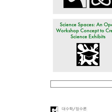
Science Spaces: An Op
Workshop Concept to Cr
Science Exhibits
대수학/정수론