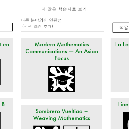
더 많은 학습자료 보기
다른 분야와의 연관성
t en
Modern Mathematics
La La
Communications — An Asian
Focus
t B
Line
Sombrero Vueltiao –
Weaving Mathematics