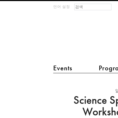
검색 폼
찾기
언어 설정
m
IMAGINARY
open
mathematics
main menu 2
Events
Progr
Science
Spaces:
Science S
An
Open
Worksho
Workshop