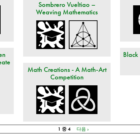
Sombrero Vueltiao –
Weaving Mathematics
en
Black
eate
Math Creations - A Math-Art
Competition
1 중 4
다음 ›