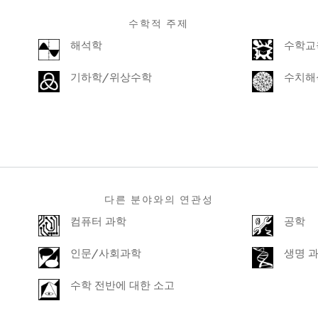
수학적 주제
해석학
수학교
기하학/위상수학
수치해
다른 분야와의 연관성
컴퓨터 과학
공학
인문/사회과학
생명 
수학 전반에 대한 소고