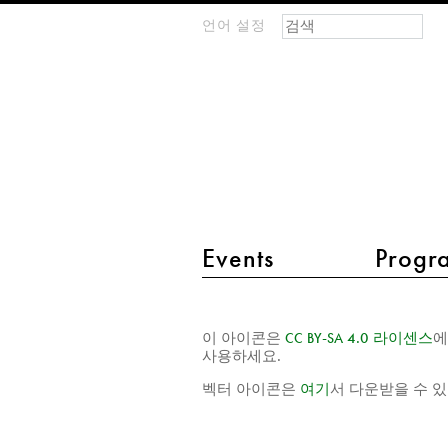
검색 폼
찾기
언어 설정
m
IMAGINARY
open
mathematics
main menu 2
Events
Progr
Mathematical
이 아이콘은
CC
BY
-
SA
4.0 라이센스
에
subjects
사용하세요.
license
벡터 아이콘은
여기
서 다운받을 수 
download