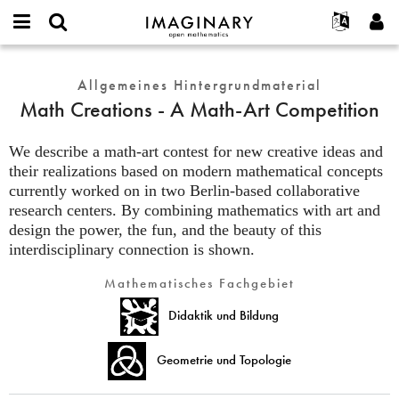
IMAGINARY
open
English
Events
Info
E-
mathematics
Math
mail
Suche
Français
Projekte
Allgemeines Hintergrundmaterial
Programme
or
Creations
Passwort
Math Creations - A Math-Art Competition
username
Mitmachen
Deutsch
Galerien
-
*
*
A
Kontakt
한국어
Hands-on
We describe a math-art contest for new creative ideas and
Math-
Español
their realizations based on modern mathematical concepts
Filme
Art
currently worked on in two Berlin-based collaborative
Türkçe
Competition
Neues Benutzerkonto erstellen
Texte
research centers. By combining mathematics with art and
Neues Passwort anfordern
Ausstellungen
design the power, the fun, and the beauty of this
interdisciplinary connection is shown.
Mehr...
Mathematisches Fachgebiet
Didaktik und Bildung
Geometrie und Topologie