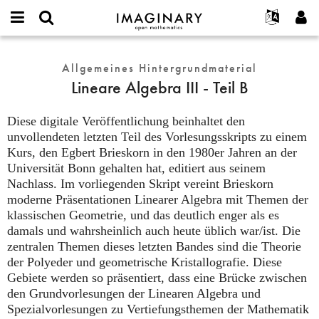
IMAGINARY
open
English
Events
Info
E-
mathematics
Lineare
mail
Suche
Français
Projekte
Allgemeines Hintergrundmaterial
Programme
or
Algebra
Passwort
Lineare Algebra III - Teil B
username
Mitmachen
Deutsch
Galerien
III
*
*
-
Kontakt
한국어
Hands-on
Diese digitale Veröffentlichung beinhaltet den
Teil
Español
unvollendeten letzten Teil des Vorlesungsskripts zu einem
Filme
B
Kurs, den Egbert Brieskorn in den 1980er Jahren an der
Türkçe
Neues Benutzerkonto erstellen
Texte
Universität Bonn gehalten hat, editiert aus seinem
Neues Passwort anfordern
Ausstellungen
Nachlass. Im vorliegenden Skript vereint Brieskorn
moderne Präsentationen Linearer Algebra mit Themen der
Mehr...
klassischen Geometrie, und das deutlich enger als es
damals und wahrsheinlich auch heute üblich war/ist. Die
zentralen Themen dieses letzten Bandes sind die Theorie
der Polyeder und geometrische Kristallografie. Diese
Gebiete werden so präsentiert, dass eine Brücke zwischen
den Grundvorlesungen der Linearen Algebra und
Spezialvorlesungen zu Vertiefungsthemen der Mathematik