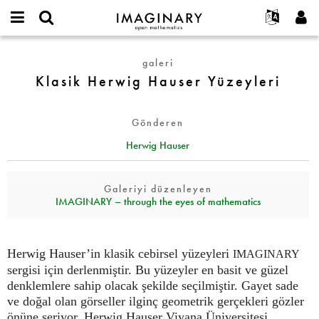
IMAGINARY
open
Hakkımızda
Etkinlikler
English
E-
mathematics
Klasik
mail
galeri
Ara
Français
Projeler
Programlar
or
Herwig
Klasik Herwig Hauser Yüzeyleri
Parola
username
Deutsch
Katılım
Galeriler
Hauser
*
*
Yüzeyleri
한국어
İletişim
Etkileşimli
Gönderen
Español
Filmler
Herwig Hauser
Türkçe
Yeni hesap oluştur
Metinler
Yeni parola iste
Sergiler
Galeriyi düzenleyen
IMAGINARY – through the eyes of mathematics
Devamı...
Herwig Hauser’in klasik cebirsel yüzeyleri
IMAGINARY
sergisi için derlenmiştir. Bu yüzeyler en basit ve güzel
denklemlere sahip olacak şekilde seçilmiştir. Gayet sade
ve doğal olan görseller ilginç geometrik gerçekleri gözler
önüne seriyor. Herwig Hauser Viyana Üniversitesi