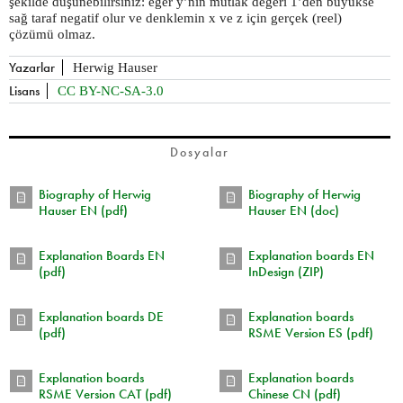
şekilde düşünebilirsiniz: eğer y’nin mutlak değeri 1’den büyükse
sağ taraf negatif olur ve denklemin x ve z için gerçek (reel)
çözümü olmaz.
Yazarlar
Herwig Hauser
Lisans
CC BY-NC-SA-3.0
Dosyalar
Biography of Herwig
Biography of Herwig
Hauser EN (pdf)
Hauser EN (doc)
Explanation Boards EN
Explanation boards EN
(pdf)
InDesign (ZIP)
Explanation boards DE
Explanation boards
(pdf)
RSME Version ES (pdf)
Explanation boards
Explanation boards
RSME Version CAT (pdf)
Chinese CN (pdf)