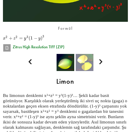
Formül
3
+
=
(
1
−
)
2
2
3
x
z
y
y
Zitrus High Resolution TIFF (ZIP)


Limon
Bu limonun denklemi x²+z² = y³(1-y)³… Şekli kadar basit
görünüyor. Karşılıklı olarak yerleştirilmiş iki sivri uç nokta (gaga) o
noktalardan geçen eksen etrafında döndürülür. (1-y)³ çarpanını yok
sayarsak, basitleşen x²+z² = y³ denklemi o gagalardan bir tanesini
verir. x²+z² = (1-y)³ ise aynı şeklin ayna simetrisini verir. Bunların
ikisi de sonsuza kadar devam eden yüzeylerdir. Asıl limonun sınırlı
olarak kalmasını sağlayan, denklemin sağ tarafındaki çarpımdır. Şu