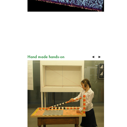
Hand made hands-on
◄
►