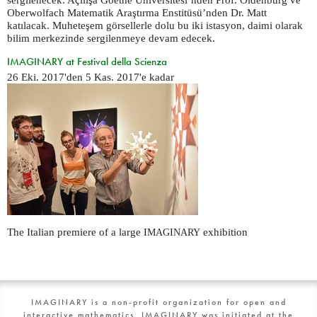
sergilenecek. Açılışa Goethe Üniversitesi’nden Prof. Oldenburg ve
Oberwolfach Matematik Araştırma Enstitüsü’nden Dr. Matt
katılacak. Muheteşem görsellerle dolu bu iki istasyon, daimi olarak
bilim merkezinde sergilenmeye devam edecek.
IMAGINARY at Festival della Scienza
26 Eki. 2017
'den
5 Kas. 2017
'e kadar
The Italian premiere of a large
exhibition
IMAGINARY
IMAGINARY is a non-profit organization for open and
interactive mathematics. IMAGINARY was initiated at the