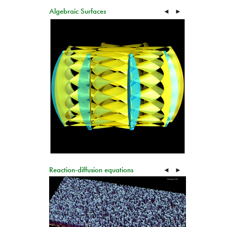
Algebraic Surfaces
◄
►
Reaction-diffusion equations
◄
►