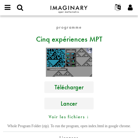
IMAGINARY
open
Événements
À propos
English
E-
mathematics
Cinq
mail
programme
Rechercher
Français
Projets
Programmes
or
expériences
Mot
Cinq expériences MPT
username
Participer
Deutsch
Galeries
MPT
de
*
passe
Contact
한국어
Interactif
*
Español
Films
Türkçe
Créer un nouveau compte
Textes
Demander un nouveau mot de passe
Expositions
Télécharger
Plus...
Lancer
Voir les fichiers ↓
Whole Program Folder (zip). To run the program, open index.html in google chrome.
Licenses