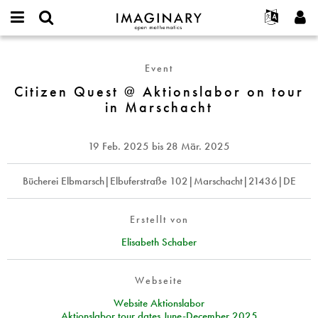
IMAGINARY
open
English
Events
Info
E-
mathematics
Citizen
mail
Suche
Français
Projekte
Programme
Event
or
Quest
Passwort
username
Mitmachen
Deutsch
Citizen Quest @ Aktionslabor on tour
Galerien
@
*
*
in Marschacht
Aktionslabor
Kontakt
한국어
Hands-on
on
Español
Filme
tour
19 Feb. 2025
bis
28 Mär. 2025
Türkçe
in
Neues Benutzerkonto erstellen
Texte
Marschacht
Neues Passwort anfordern
Bücherei Elbmarsch|Elbuferstraße 102|Marschacht|21436|DE
Ausstellungen
Mehr...
Erstellt von
Elisabeth Schaber
Webseite
Website Aktionslabor
Aktionslabor tour dates June-December 2025