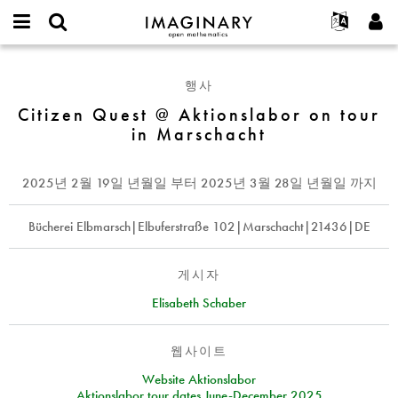
IMAGINARY
open
IMAGINARY란
English
Events
E-
mathematics
Citizen
mail
찾기
프로젝트
Français
Programs
행사
or
Quest
비
username
참가하기
Deutsch
Citizen Quest @ Aktionslabor on tour
Galleries
@
밀
*
in Marschacht
번
Aktionslabor
한국어
연락처
Hands-On
호
on
Español
*
Films
tour
2025년 2월 19일 년월일
부터
2025년 3월 28일 년월일
까지
Türkçe
in
가입하기
Texts
Marschacht
새로운 비밀번호 요청하기
Bücherei Elbmarsch|Elbuferstraße 102|Marschacht|21436|DE
Exhibitions
나머지 보기...
게시자
Elisabeth Schaber
웹사이트
Website Aktionslabor
Aktionslabor tour dates June-December 2025