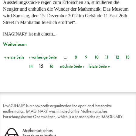
Ausstellungsstücke regen zum Erforschen an, stimulieren die
Neugier und enthüllen die Wunder der Mathematik. Das Museum
wird Samstag, den 15. Dezember 2012 im Gebäude 11 East 26th
Street in Manhattan feierlich eröffnet“.
ist mit einem...
IMAGINARY
Weiterlesen
« erste Seite
‹ vorherige Seite
…
8
9
10
11
12
13
Seiten
14
15
16
nächste Seite ›
letzte Seite »
IMAGINARY is a non-profit organization for open and interactive
mathematics. IMAGINARY was initiated at the Mathematisches
Forschungsinstitut Oberwolfach, which is a shareholder of IMAGINARY.