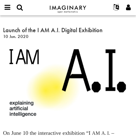
IMAGINARY
open
English
Events
Info
E-
mathematics
Launch
mail
Suche
Français
Projekte
Launch of the I AM A.I. Digital Exhibition
Programme
or
of
Passwort
10 Jun. 2020
username
Mitmachen
Deutsch
Galerien
the
*
*
I
Kontakt
한국어
Hands-on
AM
Español
Filme
A.I.
Türkçe
Digital
Neues Benutzerkonto erstellen
Texte
Exhibition
Neues Passwort anfordern
Ausstellungen
Mehr...
On June 10 the interactive exhibition “I
–
AM
A. I.