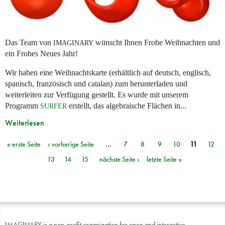
Das Team von
wünscht Ihnen Frohe Weihnachten und
IMAGINARY
ein Frohes Neues Jahr!
Wir haben eine Weihnachtskarte (erhältlich auf deutsch, englisch,
spanisch, französisch und catalan) zum herunterladen und
weiterleiten zur Verfügung gestellt. Es wurde mit unserem
Programm
erstellt, das algebraische Flächen in...
SURFER
Weiterlesen
« erste Seite
‹ vorherige Seite
…
7
8
9
10
11
12
Seiten
13
14
15
nächste Seite ›
letzte Seite »
IMAGINARY is a non-profit organization for open and interactive