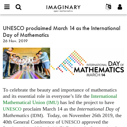
IMAGINARY
open
English
Events
Info
E-
mathematics
UNESCO
mail
Suche
Français
Projekte
UNESCO proclaimed March 14 as the International
Programme
or
proclaimed
Passwort
Day of Mathematics
username
Mitmachen
Deutsch
Galerien
March
*
*
26 Nov. 2019
14
Kontakt
한국어
Hands-on
as
Español
Filme
the
Türkçe
International
Neues Benutzerkonto erstellen
Texte
Day
Neues Passwort anfordern
Ausstellungen
of
Mathematics
Mehr...
To celebrate the beauty and importance of mathematics
and its essential role in everyone’s life the
International
Mathematical Union (
)
has led the project to have
IMU
proclaim March 14 as the
International Day of
UNESCO
Mathematics
(
). Today, on November 26th 2019, the
IDM
40th General Conference of
approved the
UNESCO