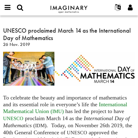
IMAGINARY
open
English
Events
Info
E-
mathematics
UNESCO
mail
Suche
Français
Projekte
UNESCO proclaimed March 14 as the International
Programme
or
proclaimed
Passwort
Day of Mathematics
username
Mitmachen
Deutsch
Galerien
March
*
*
26 Nov. 2019
14
Kontakt
한국어
Hands-on
as
Español
Filme
the
Türkçe
International
Neues Benutzerkonto erstellen
Texte
Day
Neues Passwort anfordern
Ausstellungen
of
Mathematics
Mehr...
To celebrate the beauty and importance of mathematics
and its essential role in everyone’s life the
International
Mathematical Union (
)
has led the project to have
IMU
proclaim March 14 as the
International Day of
UNESCO
Mathematics
(
). Today, on November 26th 2019, the
IDM
40th General Conference of
approved the
UNESCO