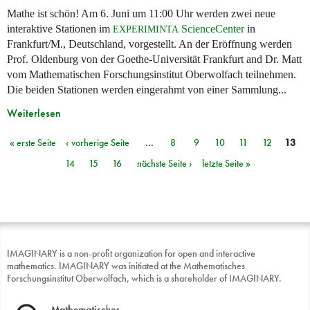
Mathe ist schön! Am 6. Juni um 11:00 Uhr werden zwei neue
interaktive Stationen im
ScienceCenter
in
EXPERIMINTA
Frankfurt/M., Deutschland, vorgestellt. An der Eröffnung werden
Prof. Oldenburg von der Goethe-Universität Frankfurt and Dr. Matt
vom Mathematischen Forschungsinstitut Oberwolfach teilnehmen.
Die beiden Stationen werden eingerahmt von einer Sammlung...
Weiterlesen
« erste Seite
‹ vorherige Seite
…
8
9
10
11
12
13
Seiten
14
15
16
nächste Seite ›
letzte Seite »
IMAGINARY is a non-profit organization for open and interactive
mathematics. IMAGINARY was initiated at the Mathematisches
Forschungsinstitut Oberwolfach, which is a shareholder of IMAGINARY.