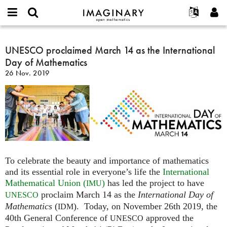
IMAGINARY
open
English
Events
Info
E-
mathematics
UNESCO
mail
Suche
Français
Projekte
UNESCO proclaimed March 14 as the International
Programme
or
proclaimed
Passwort
Day of Mathematics
username
Mitmachen
Deutsch
Galerien
March
*
*
26 Nov. 2019
14
Kontakt
한국어
Hands-on
as
Español
Filme
the
Türkçe
International
Neues Benutzerkonto erstellen
Texte
Day
Neues Passwort anfordern
Ausstellungen
of
Mathematics
Mehr...
To celebrate the beauty and importance of mathematics
and its essential role in everyone’s life the
International
Mathematical Union (
)
has led the project to have
IMU
proclaim March 14 as the
International Day of
UNESCO
Mathematics
(
). Today, on November 26th 2019, the
IDM
40th General Conference of
approved the
UNESCO