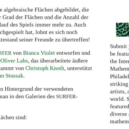
e algebraische Flächen abgebildet, die
Grad der Flächen und die Anzahl der
lauf des Spiels immer mehr zu. Auch
hgespielt hat, lohnt es sich noch
estand seiner Freunde zu übertreffen!
Submit 
von
Bianca Violet
entworfen und
RFER
be featu
n
Oliver Labs
, das überarbeitete äußere
the Inte
 stammt von
Christoph Knoth
, unterstützt
Mathema
an Stussak
.
Philadel
strikin
n Hintergrund der verwendeten
artists,
man in den Galerien des
-
SURFER
world. 
featured
diverse
lächen sind:
mathema