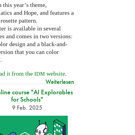
 this year’s theme,
tics and Hope, and features a
 rosette pattern.
er is available in several
es and comes in two versions:
olor design and a black-and-
rsion that you can color
f.
d it from the
website
.
IDM
Weiterlesen
nline course "AI Explorables
for Schools"
9 Feb. 2025