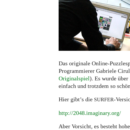
mit
Suchtpotential!
Das originale Online-Puzzles
Programmierer Gabriele Cirull
Originalspiel
). Es wurde über
einfach und trotzdem so schön
Hier gibt’s die
-Versi
SURFER
http://2048.imaginary.org/
Aber Vorsicht, es besteht hoh