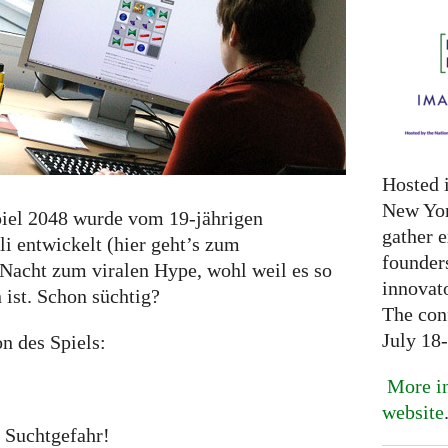
Hosted 
New Yor
piel 2048 wurde vom 19-jährigen
gather 
i entwickelt (hier geht’s zum
founder
 Nacht zum viralen Hype, wohl weil es so
innovat
 ist. Schon süchtig?
The con
July 18
on des Spiels:
More in
website
e Suchtgefahr!