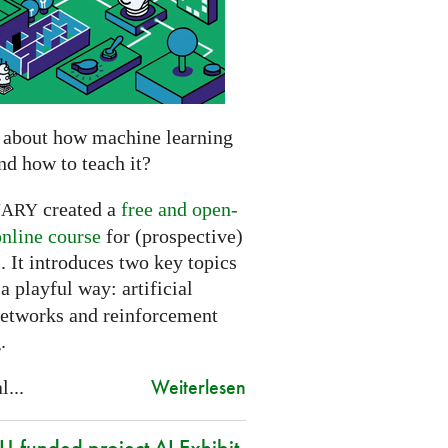
 about how machine learning
nd how to teach it?
created a
free and open-
NARY
online course
for (prospective)
. It introduces two key topics
a playful way: artificial
networks and reinforcement
.
Weiterlesen
l...
-funded project AI Exhibit