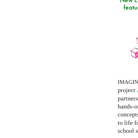
featu
IMAGI
project
partner
hands-on
concepts
to life 
school s