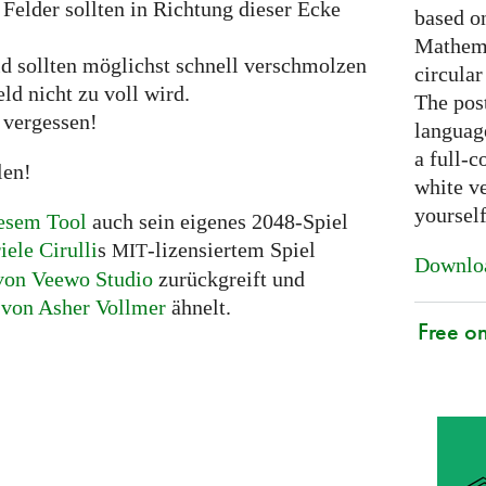
 Felder sollten in Richtung dieser Ecke
based on
Mathema
d sollten möglichst schnell verschmolzen
circular
ld nicht zu voll wird.
The post
 vergessen!
languag
a full-c
len!
white ve
yoursel
esem Tool
auch sein eigenes 2048-Spiel
iele Cirulli
s
-lizensiertem Spiel
MIT
Downloa
von Veewo Studio
zurückgreift und
 von Asher Vollmer
ähnelt.
Free o