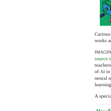
Curious
works a
IMAGI
source 
teachers
of
in 
AI
neural 
learning
A specia
New EU