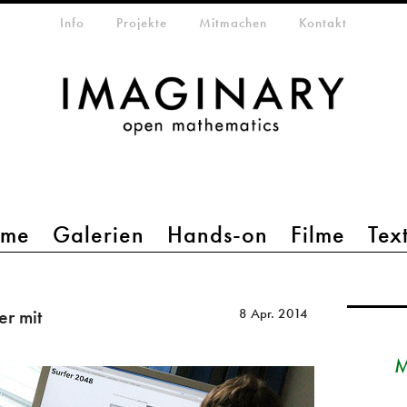
etamenü
Info
Projekte
Mitmachen
Kontakt
mme
Galerien
Hands-on
Filme
Tex
r mit
8 Apr. 2014
M