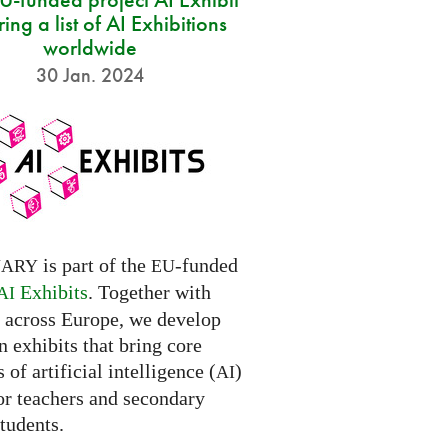
ring a list of AI Exhibitions
worldwide
30 Jan. 2024
is part of the
-funded
NARY
EU
Exhibits
. Together with
AI
s across Europe, we develop
 exhibits that bring core
 of artificial intelligence (
)
AI
for teachers and secondary
tudents.