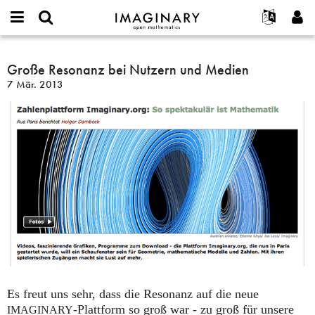
IMAGINARY
open
English
Events
Info
E-
mathematics
Große
mail
Suche
Français
Projekte
Große Resonanz bei Nutzern und Medien
Programme
or
Resonanz
Passwort
7 Mär. 2013
username
Mitmachen
Deutsch
Galerien
bei
*
*
Nutzern
Kontakt
한국어
Hands-on
und
Español
Filme
Medien
Türkçe
Neues Benutzerkonto erstellen
Texte
Neues Passwort anfordern
Ausstellungen
Mehr...
Es freut uns sehr, dass die Resonanz auf die neue
-Plattform so groß war - zu groß für unsere
IMAGINARY