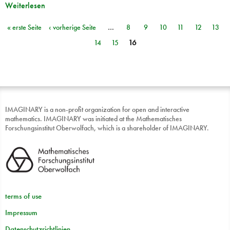
Weiterlesen
« erste Seite
‹ vorherige Seite
…
8
9
10
11
12
13
Seiten
14
15
16
IMAGINARY is a non-profit organization for open and interactive
mathematics. IMAGINARY was initiated at the Mathematisches
Forschungsinstitut Oberwolfach, which is a shareholder of IMAGINARY.
terms of use
Impressum
Datenschutzrichtlinien