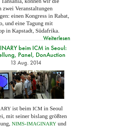
 Tansania, können wir die
n zwei Veranstaltungen
gen: einen Kongress in Rabat,
, und eine Tagung mit
p in Kapstadt, Südafrika.
Weiterlesen
NARY beim ICM in Seoul:
ellung, Panel, DonAuction
13 Aug. 2014
ist beim
in Seoul
NARY
ICM
i, mit seiner bislang größten
lung,
-
und
NIMS
IMAGINARY