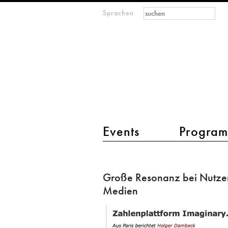
Suchformular
Suche
Sprachen
M
IMAGINARY
open
mathematics
Hauptmenü 2
Events
Progra
Große
Resonanz
Große Resonanz bei Nutze
bei
Medien
Nutzern
und