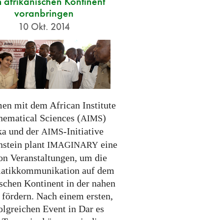
 afrikanischen Kontinent
voranbringen
10 Okt. 2014
n mit dem African Institute
hematical Sciences (
)
AIMS
ka und der
-Initiative
AIMS
nstein plant
eine
IMAGINARY
on Veranstaltungen, um die
atikkommunikation auf dem
ischen Kontinent in der nahen
 fördern. Nach einem ersten,
olgreichen Event in Dar es