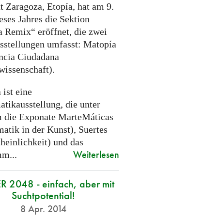
t Zaragoza, Etopía, hat am 9.
eses Jahres die Sektion
a Remix“ eröffnet, die zwei
sstellungen umfasst: Matopía
ncia Ciudadana
wissenschaft).
ist eine
tikausstellung, die unter
 die Exponate MarteMáticas
atik in der Kunst), Suertes
heinlichkeit) und das
Weiterlesen
m...
R 2048 - einfach, aber mit
Suchtpotential!
8 Apr. 2014