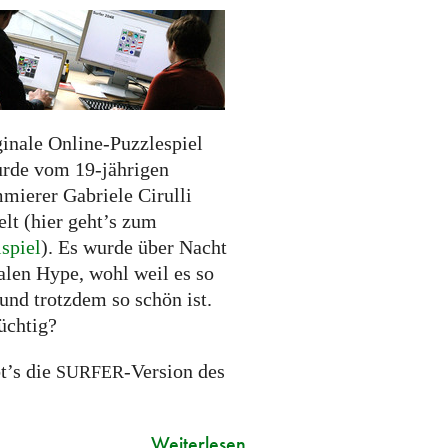
ginale Online-Puzzlespiel
rde vom 19-jährigen
mierer Gabriele Cirulli
lt (hier geht’s zum
spiel
). Es wurde über Nacht
alen Hype, wohl weil es so
und trotzdem so schön ist.
üchtig?
t’s die
-Version des
SURFER
Weiterlesen