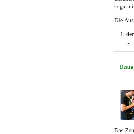
sogar e
Die Auss
der
...
Dauer
Das Zen