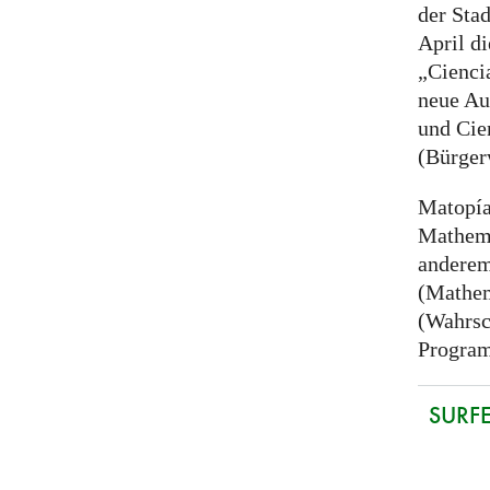
der Stad
April di
„Cienci
neue Au
und Cie
(Bürger
Matopía 
Mathema
anderem
(Mathem
(Wahrsc
Program
SURFE