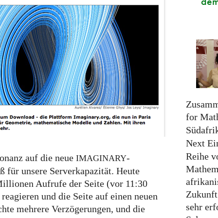
dem
Zusamme
for Mat
Südafri
Next Ei
Reihe v
esonanz auf die neue
-
IMAGINARY
Mathem
ß für unsere Serverkapazität. Heute
afrikan
illionen Aufrufe der Seite (vor 11:30
Zukunft
 reagieren und die Seite auf einen neuen
sehr erf
achte mehrere Verzögerungen, und die