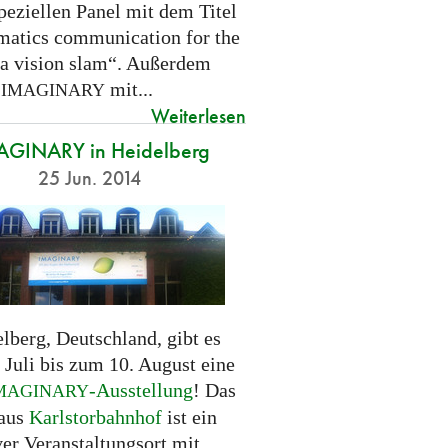
peziellen Panel mit dem Titel
atics communication for the
- a vision slam“. Außerdem
t
mit...
IMAGINARY
Weiterlesen
AGINARY in Heidelberg
25 Jun. 2014
lberg, Deutschland, gibt es
 Juli bis zum 10. August eine
-Ausstellung
! Das
MAGINARY
haus
Karlstorbahnhof
ist ein
ver Veranstaltungsort mit