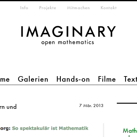
etamenü
Info
Projekte
Mitmachen
Kontakt
mme
Galerien
Hands-on
Filme
Tex
rn und
7 Mär. 2013
Math