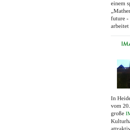
einem s
„Mathem
future 
arbeite
IM
In Heide
vom 20.
große
I
Kultur
attrakti