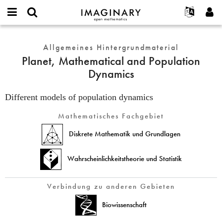
IMAGINARY
open
English
Events
Info
E-
mathematics
Planet,
mail
Suche
Français
Projekte
Allgemeines Hintergrundmaterial
Programme
or
Mathematical
Passwort
Planet, Mathematical and Population
username
Mitmachen
Deutsch
Galerien
and
*
*
Dynamics
Population
Kontakt
한국어
Hands-on
Dynamics
Español
Filme
Different models of population dynamics
Türkçe
Neues Benutzerkonto erstellen
Texte
Mathematisches Fachgebiet
Neues Passwort anfordern
Ausstellungen
Diskrete Mathematik und Grundlagen
Mehr...
Wahrscheinlichkeitstheorie und Statistik
Verbindung zu anderen Gebieten
Biowissenschaft