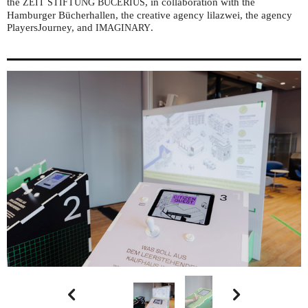
the
, in collaboration with the
ZEIT
STIFTUNG
BUCERIUS
Hamburger Bücherhallen, the creative agency lilazwei, the agency
PlayersJourney, and
.
IMAGINARY

