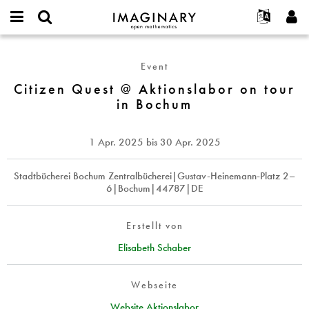
IMAGINARY
open
English
Events
Info
E-
mathematics
Citizen
mail
Suche
Français
Projekte
Programme
Event
or
Quest
Passwort
username
Mitmachen
Deutsch
Citizen Quest @ Aktionslabor on tour
Galerien
@
*
*
in Bochum
Aktionslabor
Kontakt
한국어
Hands-on
on
Español
Filme
tour
1 Apr. 2025
bis
30 Apr. 2025
Türkçe
in
Neues Benutzerkonto erstellen
Texte
Bochum
Neues Passwort anfordern
Stadtbücherei Bochum Zentralbücherei|Gustav-Heinemann-Platz 2–
Ausstellungen
6|Bochum|44787|DE
Mehr...
Erstellt von
Elisabeth Schaber
Webseite
Website Aktionslabor