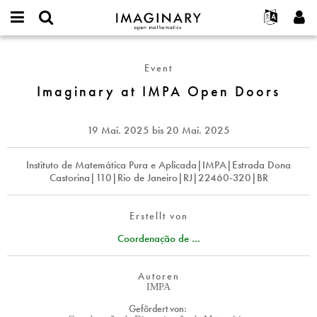
IMAGINARY
open
English
Events
Info
E-
mathematics
Imaginary
mail
Suche
Français
Projekte
Programme
Event
or
at
Passwort
username
Mitmachen
Deutsch
Imaginary at IMPA Open Doors
Galerien
IMPA
*
*
Open
Kontakt
한국어
Hands-on
Doors
Español
19 Mai. 2025
bis
20 Mai. 2025
Filme
Türkçe
Neues Benutzerkonto erstellen
Texte
Instituto de Matemática Pura e Aplicada|IMPA|Estrada Dona
Castorina|110|Rio de Janeiro|RJ|22460-320|BR
Neues Passwort anfordern
Ausstellungen
Mehr...
Erstellt von
Coordenação de ...
Autoren
IMPA
Gefördert von: