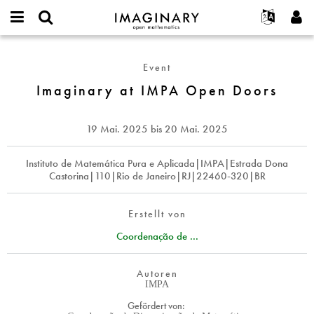
IMAGINARY
open
English
Events
Info
E-
mathematics
Imaginary
mail
Suche
Français
Projekte
Programme
Event
or
at
Passwort
username
Mitmachen
Deutsch
Imaginary at IMPA Open Doors
Galerien
IMPA
*
*
Open
Kontakt
한국어
Hands-on
Doors
Español
19 Mai. 2025
bis
20 Mai. 2025
Filme
Türkçe
Neues Benutzerkonto erstellen
Texte
Instituto de Matemática Pura e Aplicada|IMPA|Estrada Dona
Castorina|110|Rio de Janeiro|RJ|22460-320|BR
Neues Passwort anfordern
Ausstellungen
Mehr...
Erstellt von
Coordenação de ...
Autoren
IMPA
Gefördert von: