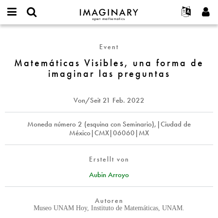
IMAGINARY
open
English
Events
Info
E-
mathematics
Matemáticas
mail
Suche
Français
Projekte
Programme
Event
or
Visibles,
Passwort
username
Mitmachen
Deutsch
Matemáticas Visibles, una forma de
Galerien
una
*
*
imaginar las preguntas
forma
Kontakt
한국어
Hands-on
de
Español
Filme
imaginar
Von/Seit
21 Feb. 2022
Türkçe
las
Neues Benutzerkonto erstellen
Texte
preguntas
Neues Passwort anfordern
Moneda número 2 (esquina con Seminario),|Ciudad de
Ausstellungen
México|CMX|06060|MX
Mehr...
Erstellt von
Aubin Arroyo
Autoren
Museo UNAM Hoy, Instituto de Matemáticas, UNAM.