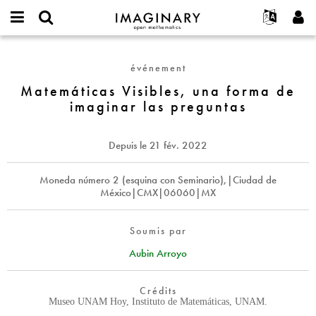
IMAGINARY
open
Événements
À propos
English
E-
mathematics
Matemáticas
mail
Rechercher
Français
Projets
Programmes
événement
or
Visibles,
Mot
username
Participer
Deutsch
Matemáticas Visibles, una forma de
Galeries
una
de
*
imaginar las preguntas
passe
forma
Contact
한국어
Interactif
*
de
Español
Films
imaginar
Depuis le
21 fév. 2022
Türkçe
las
Créer un nouveau compte
Textes
preguntas
Demander un nouveau mot de passe
Moneda número 2 (esquina con Seminario),|Ciudad de
Expositions
México|CMX|06060|MX
Plus...
Soumis par
Aubin Arroyo
Crédits
Museo UNAM Hoy, Instituto de Matemáticas, UNAM.