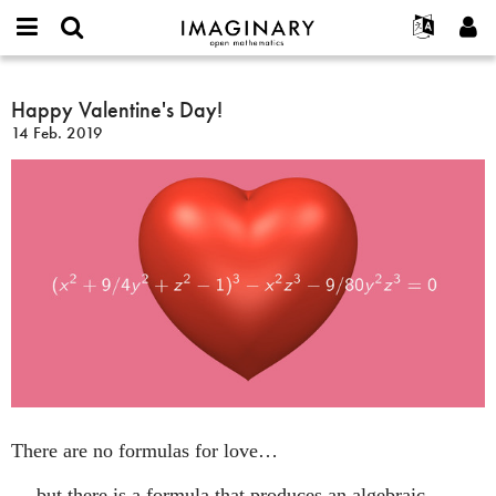
IMAGINARY
open
English
Events
Info
E-
mathematics
Happy
mail
Suche
Français
Projekte
Happy Valentine's Day!
Programme
or
Valentine's
Passwort
14 Feb. 2019
username
Mitmachen
Deutsch
Galerien
Day!
*
*
Kontakt
한국어
Hands-on
Español
Filme
Türkçe
Neues Benutzerkonto erstellen
Texte
Neues Passwort anfordern
Ausstellungen
Mehr...
There are no formulas for love…
… but there is a formula that produces an algebraic