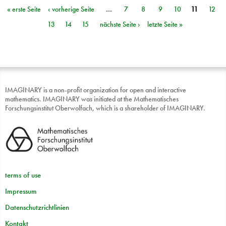
« erste Seite
‹ vorherige Seite
…
7
8
9
10
11
12
Seiten
13
14
15
nächste Seite ›
letzte Seite »
IMAGINARY is a non-profit organization for open and interactive
mathematics. IMAGINARY was initiated at the Mathematisches
Forschungsinstitut Oberwolfach, which is a shareholder of IMAGINARY.
terms of use
Impressum
Datenschutzrichtlinien
Kontakt