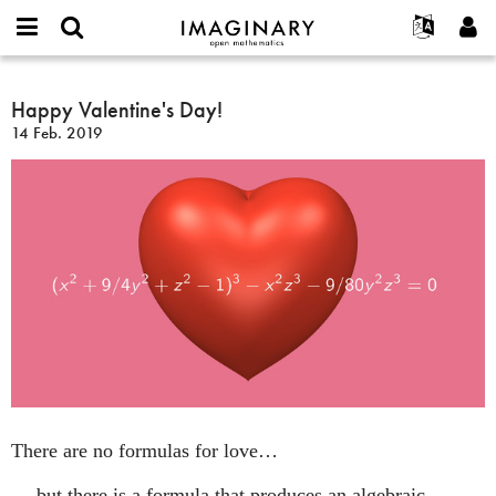
IMAGINARY
open
English
Events
Info
E-
mathematics
Happy
mail
Suche
Français
Projekte
Happy Valentine's Day!
Programme
or
Valentine's
Passwort
14 Feb. 2019
username
Mitmachen
Deutsch
Galerien
Day!
*
*
Kontakt
한국어
Hands-on
Español
Filme
Türkçe
Neues Benutzerkonto erstellen
Texte
Neues Passwort anfordern
Ausstellungen
Mehr...
There are no formulas for love…
… but there is a formula that produces an algebraic