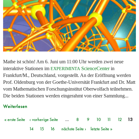
Mathe ist schön! Am 6. Juni um 11:00 Uhr werden zwei neue
interaktive Stationen im
ScienceCenter
in
EXPERIMINTA
Frankfurt/M., Deutschland, vorgestellt. An der Eröffnung werden
Prof. Oldenburg von der Goethe-Universität Frankfurt and Dr. Matt
vom Mathematischen Forschungsinstitut Oberwolfach teilnehmen.
Die beiden Stationen werden eingerahmt von einer Sammlung...
Weiterlesen
« erste Seite
‹ vorherige Seite
…
8
9
10
11
12
13
Seiten
14
15
16
nächste Seite ›
letzte Seite »