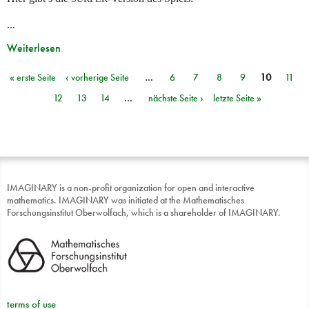
...
Weiterlesen
« erste Seite
‹ vorherige Seite
…
6
7
8
9
10
11
Seiten
12
13
14
…
nächste Seite ›
letzte Seite »
IMAGINARY is a non-profit organization for open and interactive
mathematics. IMAGINARY was initiated at the Mathematisches
Forschungsinstitut Oberwolfach, which is a shareholder of IMAGINARY.
terms of use