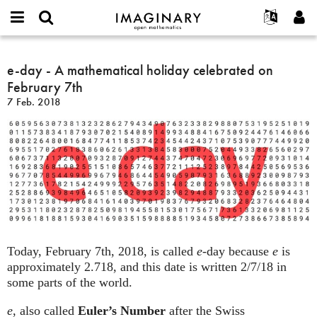
IMAGINARY
open
English
Events
Info
E-
mathematics
e-
mail
Suche
Français
Projekte
e-day - A mathematical holiday celebrated on
Programme
or
day
Passwort
February 7th
username
Mitmachen
Deutsch
Galerien
-
*
*
7 Feb. 2018
A
Kontakt
한국어
Hands-on
mathematical
Español
Filme
holiday
Türkçe
celebrated
Neues Benutzerkonto erstellen
Texte
on
Neues Passwort anfordern
Ausstellungen
February
7th
Mehr...
Today, February 7th, 2018, is called
e
-day because
e
is
approximately 2.718, and this date is written 2/7/18 in
some parts of the world.
e
, also called
Euler’s Number
after the Swiss