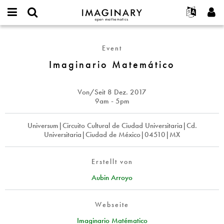
IMAGINARY
open
English
Events
Info
E-
mathematics
Imaginario
mail
Suche
Français
Projekte
Programme
Event
or
Matemático
Passwort
username
Mitmachen
Deutsch
Imaginario Matemático
Galerien
*
*
Kontakt
한국어
Hands-on
Español
Von/Seit
8 Dez. 2017
Filme
9am - 5pm
Türkçe
Neues Benutzerkonto erstellen
Texte
Universum|Circuito Cultural de Ciudad Universitaria|Cd.
Neues Passwort anfordern
Ausstellungen
Universitaria|Ciudad de México|04510|MX
Mehr...
Erstellt von
Aubin Arroyo
Webseite
Imaginario Matématico