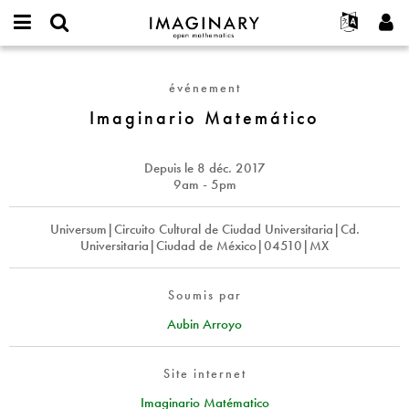
IMAGINARY
open
Événements
À propos
English
E-
mathematics
Imaginario
mail
Rechercher
Français
Projets
Programmes
événement
or
Matemático
Mot
username
Participer
Deutsch
Imaginario Matemático
Galeries
de
*
passe
Contact
한국어
Interactif
*
Español
Depuis le
8 déc. 2017
Films
9am - 5pm
Türkçe
Créer un nouveau compte
Textes
Universum|Circuito Cultural de Ciudad Universitaria|Cd.
Demander un nouveau mot de passe
Expositions
Universitaria|Ciudad de México|04510|MX
Plus...
Soumis par
Aubin Arroyo
Site internet
Imaginario Matématico