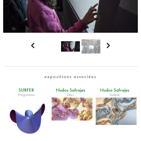


expositions associées
SURFER
Nudos Salvajes
Nudos Salvajes
Programme
Films
Galerie