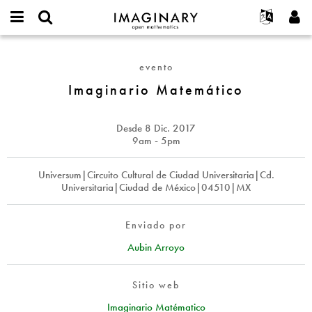
IMAGINARY
open
Acerca de
Eventos
English
E-
mathematics
Imaginario
mail
Buscar
Proyectos
Français
Programas
evento
or
Matemático
Contraseña
username
Participar
Deutsch
Imaginario Matemático
Galerías
*
*
Contacto
한국어
Interactivos
Español
Desde
8 Dic. 2017
Películas
9am - 5pm
Türkçe
Crear nueva cuenta
Textos
Universum|Circuito Cultural de Ciudad Universitaria|Cd.
Solicitar una nueva contraseña
Exposiciones
Universitaria|Ciudad de México|04510|MX
Más...
Enviado por
Aubin Arroyo
Sitio web
Imaginario Matématico