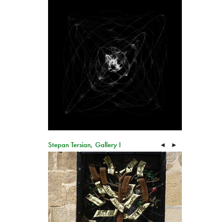
Stepan Tersian, Gallery I
◄
►