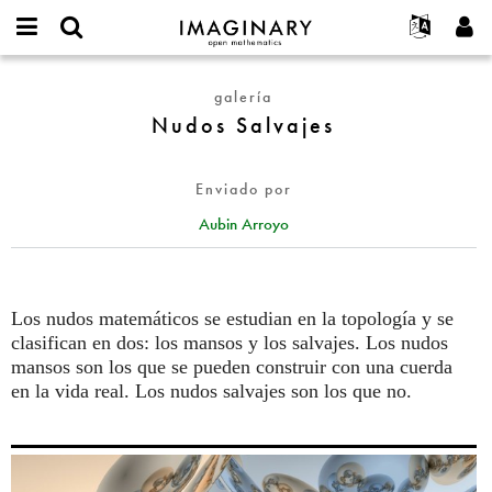
IMAGINARY
open
Acerca de
Eventos
English
E-
mathematics
Nudos
mail
galería
Buscar
Proyectos
Français
Programas
or
Salvajes
Nudos Salvajes
Contraseña
username
Participar
Deutsch
Galerías
*
*
Contacto
한국어
Interactivos
Enviado por
Español
Películas
Aubin Arroyo
Türkçe
Crear nueva cuenta
Textos
Solicitar una nueva contraseña
Exposiciones
Más...
Los nudos matemáticos se estudian en la topología y se
clasifican en dos: los mansos y los salvajes. Los nudos
mansos son los que se pueden construir con una cuerda
en la vida real. Los nudos salvajes son los que no.