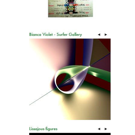
Bianca Violet - Surfer Gallery
◄
►
Lissajous figures
◄
►