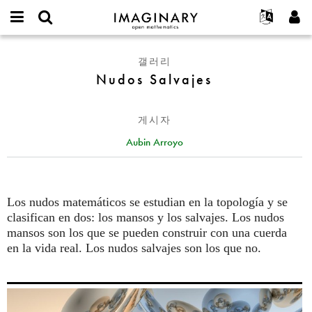
IMAGINARY
open
IMAGINARY란
English
Events
E-
mathematics
Nudos
mail
갤러리
찾기
프로젝트
Français
Programs
or
Salvajes
Nudos Salvajes
비
username
참가하기
Deutsch
Galleries
밀
*
번
한국어
연락처
Hands-On
호
게시자
Español
*
Films
Aubin Arroyo
Türkçe
가입하기
Texts
새로운 비밀번호 요청하기
Exhibitions
나머지 보기...
Los nudos matemáticos se estudian en la topología y se
clasifican en dos: los mansos y los salvajes. Los nudos
mansos son los que se pueden construir con una cuerda
en la vida real. Los nudos salvajes son los que no.