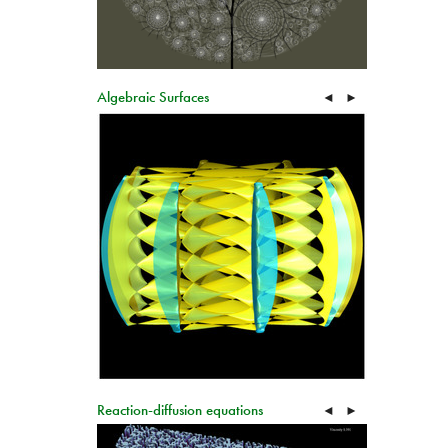
Algebraic Surfaces
◄
►
Reaction-diffusion equations
◄
►