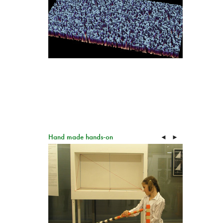
Hand made hands-on
◄
►