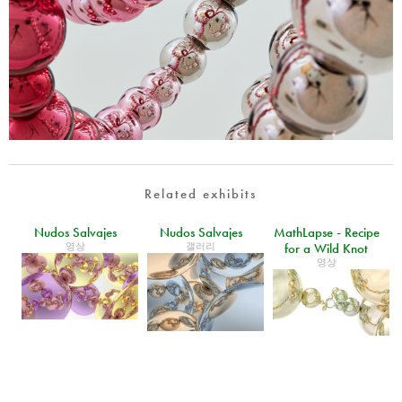
Related exhibits
Nudos Salvajes
Nudos Salvajes
MathLapse - Recipe
영상
갤러리
for a Wild Knot
영상