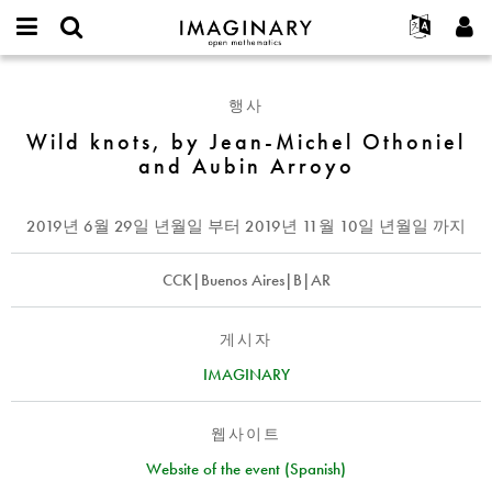
IMAGINARY
open
IMAGINARY란
English
Events
E-
mathematics
Wild
mail
찾기
프로젝트
Français
Programs
행사
or
knots,
비
username
참가하기
Deutsch
Wild knots, by Jean-Michel Othoniel
Galleries
by
밀
*
and Aubin Arroyo
번
Jean-
한국어
연락처
Hands-On
호
Michel
Español
*
Films
Othoniel
2019년 6월 29일 년월일
부터
2019년 11월 10일 년월일
까지
Türkçe
and
가입하기
Texts
Aubin
새로운 비밀번호 요청하기
CCK|Buenos Aires|B|AR
Exhibitions
Arroyo
나머지 보기...
게시자
IMAGINARY
웹사이트
Website of the event (Spanish)