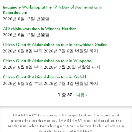
Imaginary Workshop at the 17th Day of Mathematics in
Kaiserslautern
2026년 6월 13일 년월일
AI Exhibits workshop in Windeck-Herchen
2026년 6월 12일 년월일
Citizen Quest @ Aktionslabor on tour in Schwäbisch Gmünd
2026년 6월 8일
부터
2026년 7월 6일 년월일
까지
Citizen Quest @ Aktionslabor on tour in Wuppertal
2026년 6월 8일
부터
2026년 7월 20일 년월일
까지
Citizen Quest @ Aktionslabor on tour in Krefeld
2026년 6월 5일
부터
2026년 7월 3일 년월일
까지
1 중 37
다음 ›
IMAGINARY is a non-profit organization for open and
interactive mathematics. IMAGINARY was initiated at the
Mathematisches Forschungsinstitut Oberwolfach, which is a
shareholder of IMAGINARY.