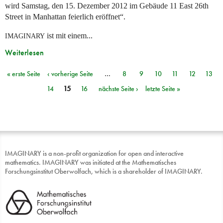
wird Samstag, den 15. Dezember 2012 im Gebäude 11 East 26th
Street in Manhattan feierlich eröffnet“.
ist mit einem...
IMAGINARY
Weiterlesen
« erste Seite
‹ vorherige Seite
…
8
9
10
11
12
13
Seiten
14
15
16
nächste Seite ›
letzte Seite »
IMAGINARY is a non-profit organization for open and interactive
mathematics. IMAGINARY was initiated at the Mathematisches
Forschungsinstitut Oberwolfach, which is a shareholder of IMAGINARY.