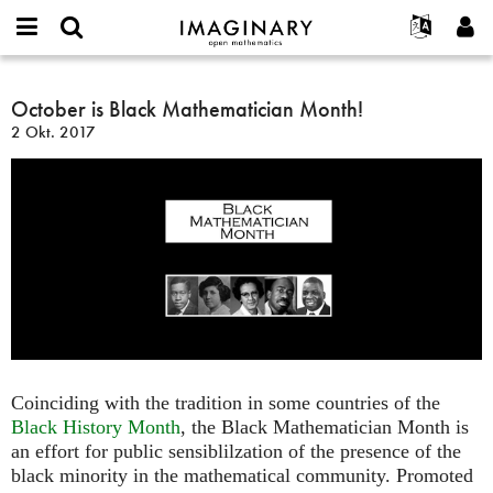
IMAGINARY
open
English
Events
Info
E-
mathematics
October
mail
Suche
Français
Projekte
October is Black Mathematician Month!
Programme
or
is
Passwort
2 Okt. 2017
username
Mitmachen
Deutsch
Galerien
Black
*
*
Mathematician
Kontakt
한국어
Hands-on
Month!
Español
Filme
Türkçe
Neues Benutzerkonto erstellen
Texte
Neues Passwort anfordern
Ausstellungen
Mehr...
Coinciding with the tradition in some countries of the
Black History Month
, the Black Mathematician Month is
an effort for public sensiblilzation of the presence of the
black minority in the mathematical community. Promoted