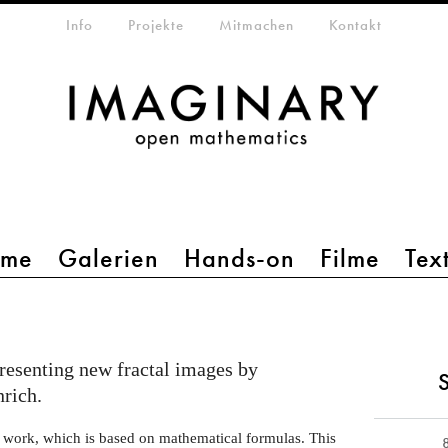
etamenü
Info
Projekte
Mitmachen
Kontakt
mme
Galerien
Hands-on
Filme
Tex
resenting new fractal images by
nrich.
r work, which is based on mathematical formulas. This