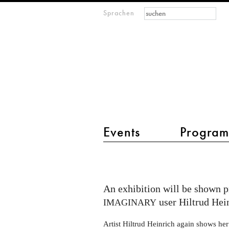
Suchformular
Suche
Sprachen
M
IMAGINARY
open
mathematics
Hauptmenü 2
Events
Progra
Strange
Worlds
An exhibition will be shown p
user Hiltrud Hei
IMAGINARY
Artist Hiltrud Heinrich again shows he