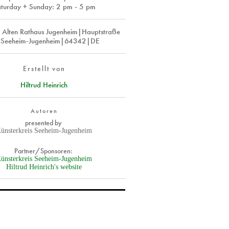
turday + Sunday: 2 pm - 5 pm
m Alten Rathaus Jugenheim|Hauptstraße
Seeheim-Jugenheim|64342|DE
Erstellt von
Hiltrud Heinrich
Autoren
presented by
ünsterkreis Seeheim-Jugenheim
Partner/Sponsoren:
ünsterkreis Seeheim-Jugenheim
Hiltrud Heinrich's website