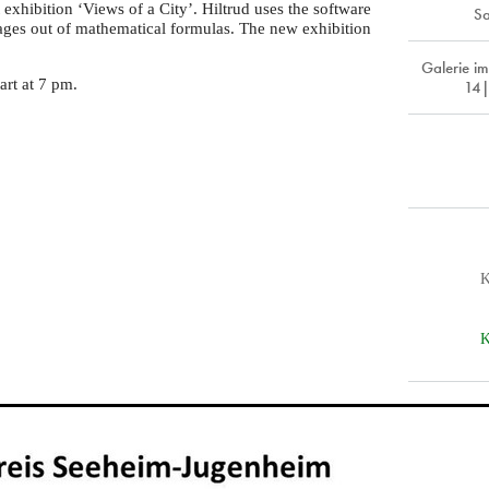
ast exhibition ‘Views of a City’. Hiltrud uses the software
Sa
ages out of mathematical formulas. The new exhibition
Galerie i
art at 7 pm.
14|
K
K