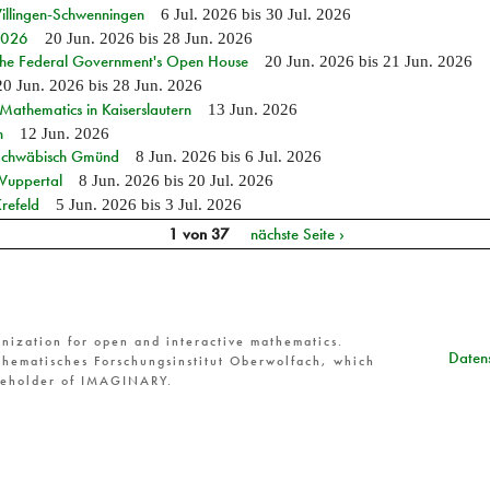
Villingen-Schwenningen
6 Jul. 2026
bis
30 Jul. 2026
 2026
20 Jun. 2026
bis
28 Jun. 2026
 the Federal Government's Open House
20 Jun. 2026
bis
21 Jun. 2026
20 Jun. 2026
bis
28 Jun. 2026
athematics in Kaiserslautern
13 Jun. 2026
n
12 Jun. 2026
n Schwäbisch Gmünd
8 Jun. 2026
bis
6 Jul. 2026
 Wuppertal
8 Jun. 2026
bis
20 Jul. 2026
refeld
5 Jun. 2026
bis
3 Jul. 2026
1 von 37
nächste Seite ›
nization for open and interactive mathematics.
Datens
hematisches Forschungsinstitut Oberwolfach, which
reholder of IMAGINARY.