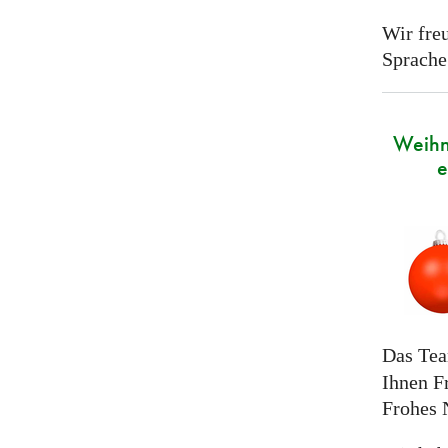
Wir freu
Sprache
Weihn
e
Das Te
Ihnen F
Frohes 