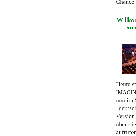
Chance 
Willko
von
Heute st
IMAGI
nun im 
„deutsc
Version
über di
aufrufe