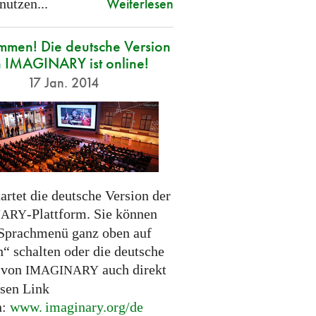
Weiterlesen
nutzen...
mmen! Die deutsche Version
 IMAGINARY ist online!
17 Jan. 2014
artet die deutsche Version der
-Plattform. Sie können
NARY
Sprachmenü ganz oben auf
h“ schalten oder die deutsche
 von
auch direkt
IMAGINARY
esen Link
n:
www. imaginary.
org/de