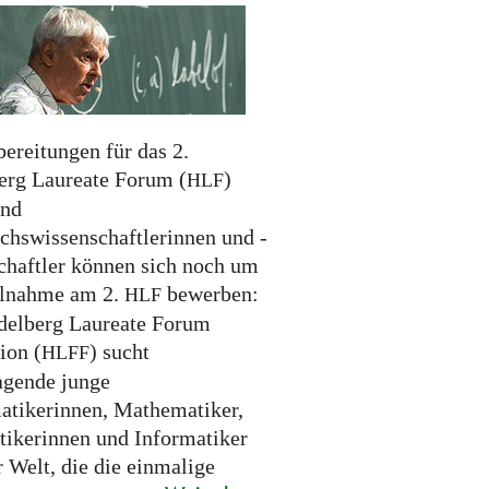
ereitungen für das 2.
erg Laureate Forum (
)
HLF
und
hswissenschaftlerinnen und -
chaftler können sich noch um
ilnahme am 2.
bewerben:
HLF
delberg Laureate Forum
ion (
) sucht
HLFF
agende junge
tikerinnen, Mathematiker,
tikerinnen und Informatiker
r Welt, die die einmalige