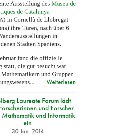
nte Ausstellung des
Museu de
iques de Catalunya
) in Cornellà de Llobregat
A
ona) ihre Türen, nach über 6
Wanderausstellungen in
edenen Städten Spaniens.
bruar fand die offizielle
 statt, die gut besucht war
 Mathematikern und Gruppen
Weiterlesen
dungswesens...
lberg Laureate Forum lädt
Forscherinnen und Forscher
r Mathematik und Informatik
ein
30 Jan. 2014