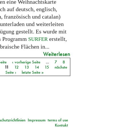
en eine Weihnachtskarte
ich auf deutsch, englisch,
, französisch und catalan)
unterladen und weiterleiten
fügung gestellt. Es wurde mit
m Programm
erstellt,
SURFER
braische Flächen in...
Weiterlesen
Seite
‹ vorherige Seite
…
7
8
11
12
13
14
15
nächste
Seite ›
letzte Seite »
chutzrichtlinien
Impressum
terms of use
Kontakt