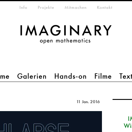
etamenü
Info
Projekte
Mitmachen
Kontakt
mme
Galerien
Hands-on
Filme
Tex
11 Jan. 2016
I
Wi