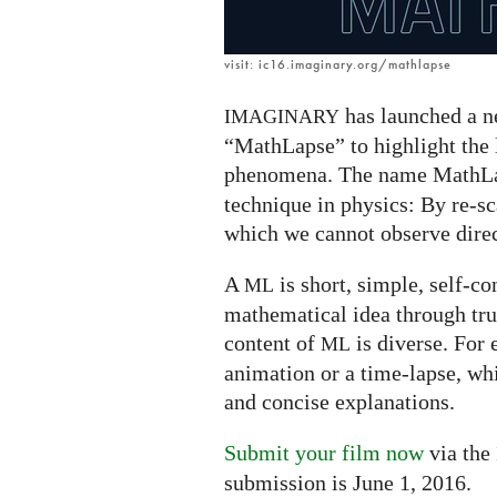
visit: ic16.imaginary.org/mathlapse
has launched a ne
IMAGINARY
“MathLapse” to highlight the
phenomena. The name MathLa
technique in physics: By re-s
which we cannot observe direc
A
is short, simple, self-co
ML
mathematical idea through tru
content of
is diverse. For 
ML
animation or a time-lapse, wh
and concise explanations.
Submit your film now
via the
submission is June 1, 2016.