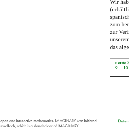
Wir hab
(erhältl
spanisch
zum her
zur Ver
unsere
das alge
« erste 
Seiten
9
10
 open and interactive mathematics. IMAGINARY was initiated
Datens
berwolfach, which is a shareholder of IMAGINARY.