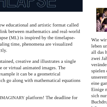
w educational and artistic format called
 link between mathematics and real-world
pse (
) is inspired by the timelapse-
ML
Wie wir
caling time, phenomena are visualized
leben u
tly.
all das 
zwei Ja
ntained, creative and illustrates a single
verände
e or virtual animated images. The
spielen 
example it can be a geometrical
unserem
ich go along with mathematical equations
eine ga
Einige 
sich nu
platform! The deadline for
IMAGINARY
Buchdru