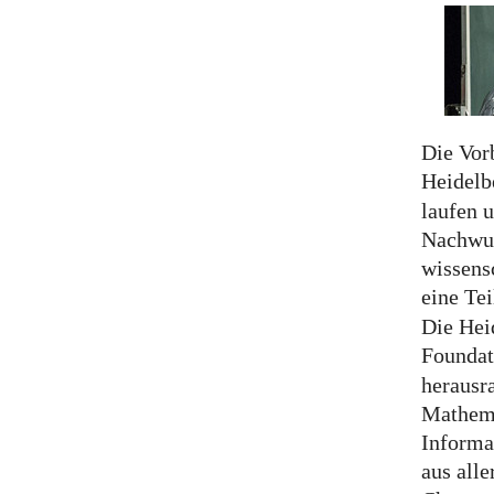
Die Vorb
Heidelb
laufen 
Nachwuc
wissens
eine Te
Die Hei
Foundat
herausr
Mathema
Informa
aus alle