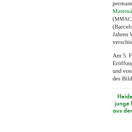
permane
Matemàt
(
MMAC
(Barcel
Jahren 
verschi
Am 5. Fe
Eröffung
und von
des Bil
Heide
junge 
aus de