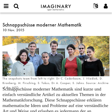
IMAGINARY
open
English
Events
Info
E-
mathematics
Schnappschüsse
mail
Suche
Français
Projekte
Schnappschüsse moderner Mathematik
Programme
or
moderner
Passwort
10 Nov. 2015
username
Mitmachen
Deutsch
Galerien
Mathematik
*
*
Kontakt
한국어
Hands-on
Español
Filme
Türkçe
Neues Benutzerkonto erstellen
Texte
Neues Passwort anfordern
Ausstellungen
Mehr...
The snapshots team from left to right: Dr C. Cederbaum, J. Niediek, D.
Kronberg, M. Firsching, S. Tokus, Dr A. Cooper, S. Jahns. Source: Archive
of the MFO
Schnappschüsse moderner Mathematik sind kurze und
einfach verständliche Artikel zu aktuellen Themen in der
Mathematikforschung. Diese Schnappschüsse erklären
mathematische Ideen und Probleme auf eine verständliche
Art und Weise und erlauben es jedermann der an