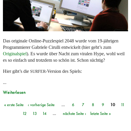
Das originale Online-Puzzlespiel 2048 wurde vom 19-jährigen
Programmierer Gabriele Cirulli entwickelt (hier geht’s zum
Originalspiel
). Es wurde über Nacht zum viralen Hype, wohl weil
es so einfach und trotzdem so schön ist. Schon süchtig?
Hier gibt’s die
-Version des Spiels:
SURFER
...
Weiterlesen
« erste Seite
‹ vorherige Seite
…
6
7
8
9
10
11
Seiten
12
13
14
…
nächste Seite ›
letzte Seite »