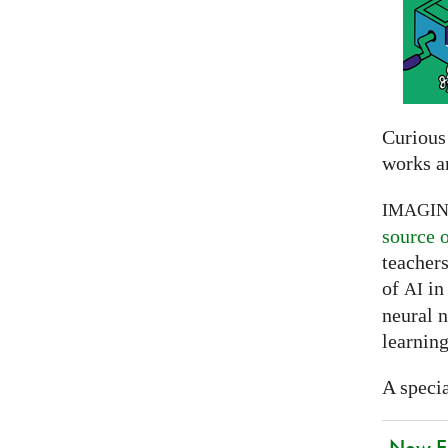
Curious
works a
IMAGI
source 
teachers
of
in 
AI
neural 
learning
A specia
New EU