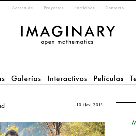
eta-menu
Acerca de
Proyectos
Participar
Contacto
as
Galerías
Interactivos
Películas
T
ad
10 Nov. 2015
M