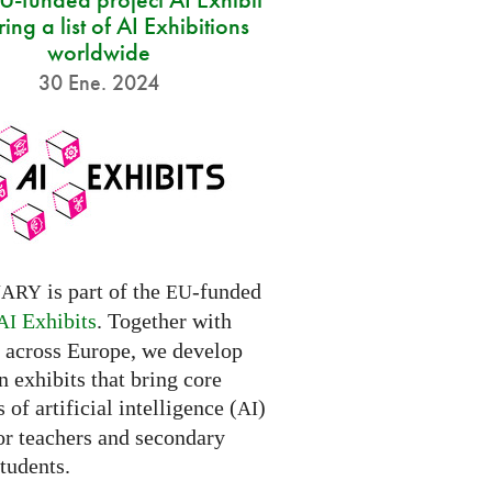
ring a list of AI Exhibitions
worldwide
30 Ene. 2024
is part of the
-funded
NARY
EU
Exhibits
. Together with
AI
s across Europe, we develop
 exhibits that bring core
 of artificial intelligence (
)
AI
for teachers and secondary
tudents.