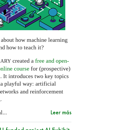
 about how machine learning
nd how to teach it?
created a
free and open-
NARY
online course
for (prospective)
. It introduces two key topics
a playful way: artificial
networks and reinforcement
.
Leer más
l...
-funded project AI Exhibit