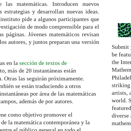
e las matemáticas. Introducen nuevos
es estrategias y desarrollan nuevas ideas.
instituto pide a algunos participantes que
vestigación de modo comprensible para el
as páginas. Jóvenes matemáticos revisan
los autores, y juntos preparan una versión
Submit 
be featu
the Inte
eas en la
sección de textos de
Mathema
to, más de 20 instantáneas están
Philadel
n. Otras las seguirán próximamente.
strikin
mbién se están traduciendo a otros
artists,
 instantáneas por área de las matemáticas
world. 
campos, además de por autores.
featured
iene como objetivo promover el
diverse
n de la matemática contemporánea y la
mathema
ntre el público general en todo el