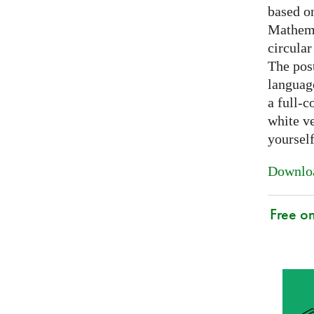
based on
Mathema
circular
The post
languag
a full-c
white ve
yoursel
Downloa
Free o