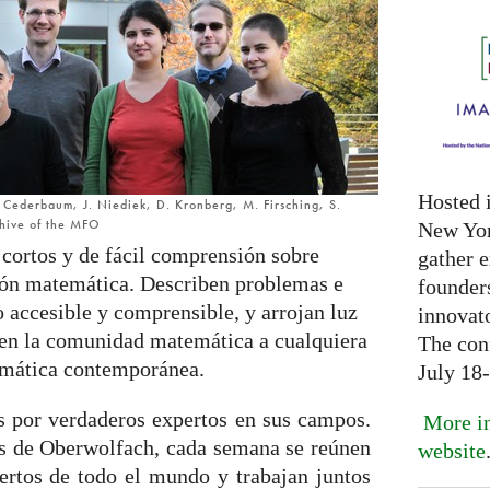
Hosted 
C. Cederbaum, J. Niediek, D. Kronberg, M. Firsching, S.
chive of the MFO
New Yor
 cortos y de fácil comprensión sobre
gather 
ción matemática. Describen problemas e
founder
accesible y comprensible, y arrojan luz
innovat
 en la comunidad matemática a cualquiera
The con
temática contemporánea.
July 18
as por verdaderos expertos en sus campos.
More in
as de Oberwolfach, cada semana se reúnen
website
ertos de todo el mundo y trabajan juntos