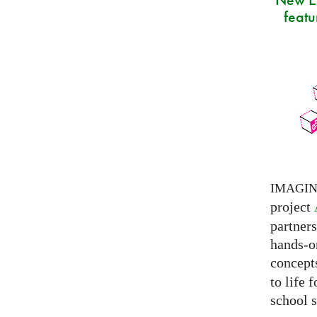
featu
IMAGI
project
partner
hands-on
concepts
to life 
school s