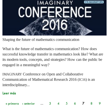
Shaping the future of mathematics communication
What is the future of mathematics communication? How does
successful knowledge transfer in mathematics look like? What are
its modern tools, concepts, and strategies? How can the public be
engaged in a meaningful way?
Conference on Open and Collaborative
IMAGINARY
Communication of Mathematical Research 2016 (
) is an
IC16
interdisciplinary...
Leer más
« primera
‹ anterior
…
3
4
5
6
7
8
9
Páginas