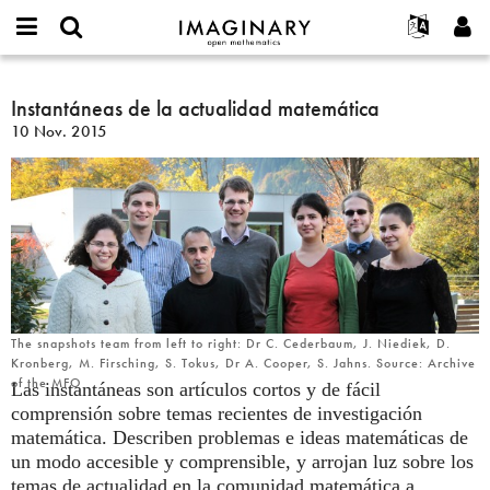
IMAGINARY
open
Acerca de
Eventos
English
E-
mathematics
Instantáneas
mail
Buscar
Proyectos
Français
Instantáneas de la actualidad matemática
Programas
or
de
Contraseña
10 Nov. 2015
username
Participar
Deutsch
Galerías
la
*
*
actualidad
Contacto
한국어
Interactivos
matemática
Español
Películas
Türkçe
Crear nueva cuenta
Textos
Solicitar una nueva contraseña
Exposiciones
Más...
The snapshots team from left to right: Dr C. Cederbaum, J. Niediek, D.
Kronberg, M. Firsching, S. Tokus, Dr A. Cooper, S. Jahns. Source: Archive
of the MFO
Las instantáneas son artículos cortos y de fácil
comprensión sobre temas recientes de investigación
matemática. Describen problemas e ideas matemáticas de
un modo accesible y comprensible, y arrojan luz sobre los
temas de actualidad en la comunidad matemática a